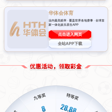
陕西省宝鸡市麟游县崔木镇
024-8548386
admin@chess-kaiyuan.com
快速链接
网站首页
开元棋牌APP简介
产品中心
新闻中心
联系开元棋牌APP
关注我们