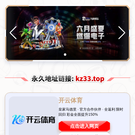
关于开元棋牌APP
开元棋牌APP简介
联系开元棋牌APP
Kaiyuan·开元棋牌官方网页版登录入口全面开放，模拟器
APP下载通道同步开启！平台专注打造流畅的线上棋牌与电
子游戏体验，支持网页端与APP端实时互动切换，让玩家随